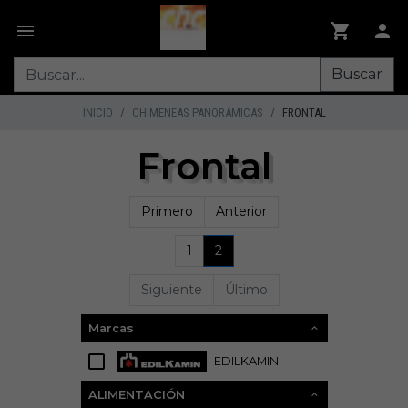
Buscar
INICIO
CHIMENEAS PANORÁMICAS
FRONTAL
Frontal
Primero
Anterior
1
2
Siguiente
Último
Marcas
EDILKAMIN
23
ALIMENTACIÓN