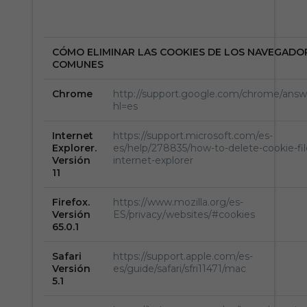
CÓMO ELIMINAR LAS COOKIES DE LOS NAVEGADO
COMUNES
Chrome
http://support.google.com/chrome/answ
hl=es
Internet
https://support.microsoft.com/es-
Explorer.
es/help/278835/how-to-delete-cookie-fil
Versión
internet-explorer
11
Firefox.
https://www.mozilla.org/es-
Versión
ES/privacy/websites/#cookies
65.0.1
Safari
https://support.apple.com/es-
Versión
es/guide/safari/sfri11471/mac
5.1