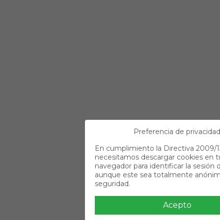
Preferencia de privacida
En cumplimiento la Directiva 2009/1
necesitamos descargar cookies en t
navegador para identificar la sesión d
aunque este sea totalmente anónim
seguridad.
Acepto