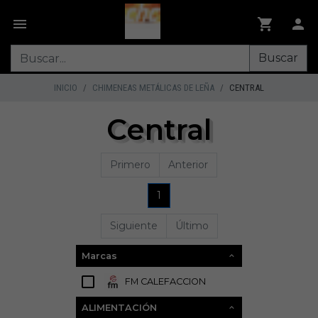
Buscar
INICIO
CHIMENEAS METÁLICAS DE LEÑA
CENTRAL
Central
Primero
Anterior
1
Siguiente
Último
Marcas
FM CALEFACCION
4
ALIMENTACIÓN