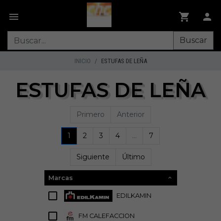
Buscar
INICIO
ESTUFAS DE LEÑA
ESTUFAS DE LEÑA
Primero
Anterior
1
2
3
4
...
7
Siguiente
Último
Marcas
EDILKAMIN
44
FM CALEFACCION
38