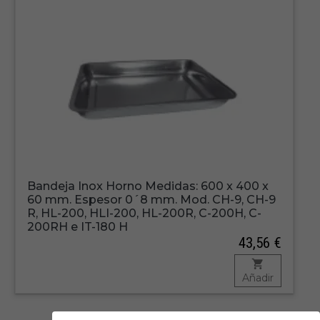
Bandeja Inox Horno Medidas: 600 x 400 x
60 mm. Espesor 0´8 mm. Mod. CH-9, CH-9
R, HL-200, HLI-200, HL-200R, C-200H, C-
200RH e IT-180 H
43,56 €
Añadir