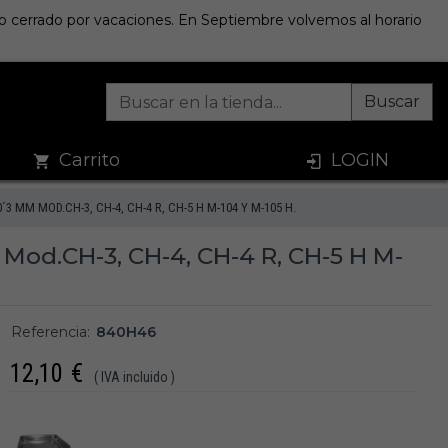
sto cerrado por vacaciones. En Septiembre volvemos al horario
Buscar
Carrito
LOGIN
 MM MOD.CH-3, CH-4, CH-4 R, CH-5 H M-104 Y M-105 H.
Mod.CH-3, CH-4, CH-4 R, CH-5 H M-
Referencia:
840H46
12,10
€
( IVA incluido )