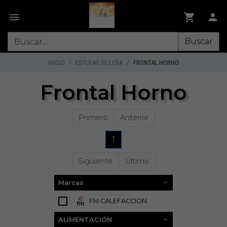
Buscar
INICIO
ESTUFAS DE LEÑA
FRONTAL HORNO
Frontal Horno
Primero
Anterior
1
Siguiente
Último
Marcas
FM CALEFACCION
6
ALIMENTACIÓN