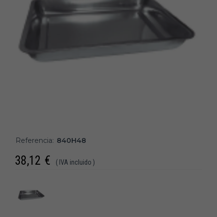
Referencia:
840H48
38,12
€
( IVA incluido )