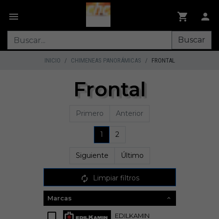
Buscar
INICIO
CHIMENEAS PANORÁMICAS
FRONTAL
Frontal
Primero
Anterior
1
2
Siguiente
Último
Limpiar filtros
Marcas
EDILKAMIN
23