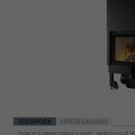
DESCRIPCIÓN
ESPECIFICACIONES
hogar en Ecokeram blanco o negro - salida humos Ø 18 cm 