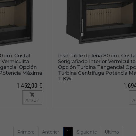
0 cm. Cristal
Insertable de leña 80 cm. Crista
r Vermiculita
Serigrafiado Interior Vermiculita
gencial Opción
Opción Turbina Tangencial Opc
 Potencia Máxima
Turbina Centrifuga Potencia M
11 KW.
1.452,00 €
1.69
Añadir
A
Primero
Anterior
1
Siguiente
Último