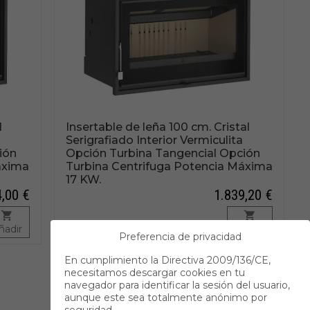
l
Insertable de leña 100 cm. Cristal
Serigrafiado Interior Vermiculita
ión
Opción Turbina Tangencial Opción
áxima
Turbina Centrifuga Potencia Máxima
17 KW.
4,00 €
1.839,20 €
ñadir
Añadir
Preferencia de privacidad
En cumplimiento la Directiva 2009/136/CE,
necesitamos descargar cookies en tu
navegador para identificar la sesión del usuario,
aunque este sea totalmente anónimo por