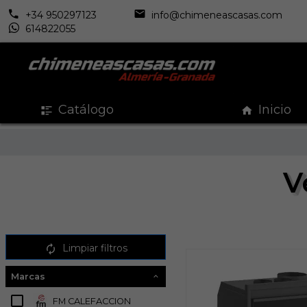
+34 950297123
info@chimeneascasas.com
614822055
Catálogo
Inicio
V
Limpiar filtros
Marcas
FM CALEFACCION
3