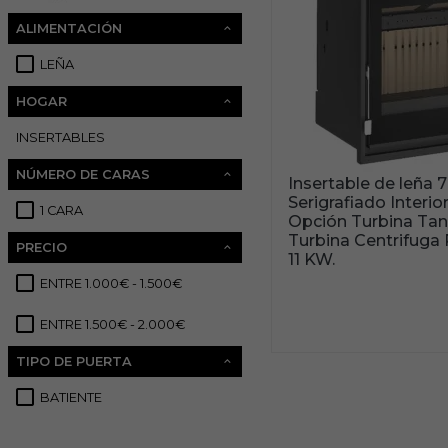
ALIMENTACIÓN
LEÑA
3
HOGAR
INSERTABLES
3
NÚMERO DE CARAS
Insertable de leña 7
Serigrafiado Interio
1 CARA
3
Opción Turbina Tan
Turbina Centrifuga
PRECIO
11 KW.
ENTRE 1.000€ - 1.500€
1
ENTRE 1.500€ - 2.000€
2
TIPO DE PUERTA
BATIENTE
3