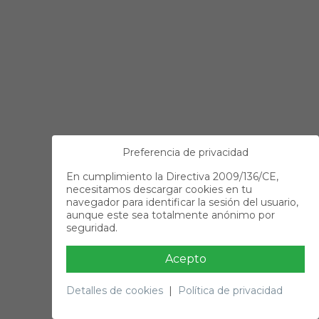
Preferencia de privacidad
En cumplimiento la Directiva 2009/136/CE,
necesitamos descargar cookies en tu
navegador para identificar la sesión del usuario,
aunque este sea totalmente anónimo por
seguridad.
Acepto
Detalles de cookies
|
Política de privacidad