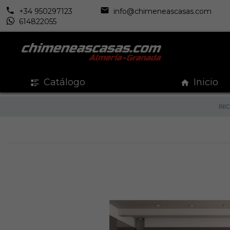
+34 950297123
info@chimeneascasas.com
614822055
Catálogo
Inicio
INIC