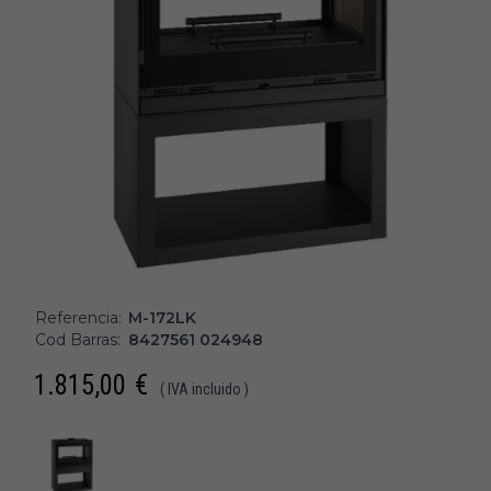
Referencia:
M-172LK
Cod Barras:
8427561 024948
1.815,00
€
( IVA incluido )