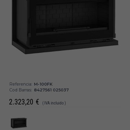
Referencia:
M-100FK
Cod Barras:
8427561 025037
2.323,20
€
( IVA incluido )