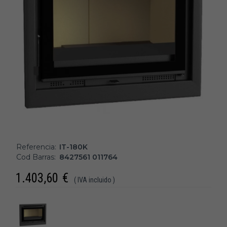
Referencia:
IT-180K
Cod Barras:
8427561 011764
1.403,60
€
( IVA incluido )