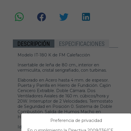
DESCRIPCIÓN
ESPECIFICACIONES
Modelo IT-180 K de FM Calefacción
Insertable de leña de 80 cm., interior en
vermiculita, cristal serigrafiado, con turbinas.
Elaborado en Acero hasta 4 mm. de espesor.
Puerta y Parrilla en Hierro de Fundición. Cajón
Cenicero Extraíble. Doble Cámara. Dos
Ventiladores Axiales de 160 m. cúbicos/hora y
20W. Interruptor de 2 Velocidades. Termostato
de Seguridad en Posición 0. Sistema de Doble
Combustión. Salida de Humos Macho en
Hierro de Fundición.
Preferencia de privacidad
Ideal para una decoración de chimenea
En cumplimiento la Directiva 2009/136/CE,