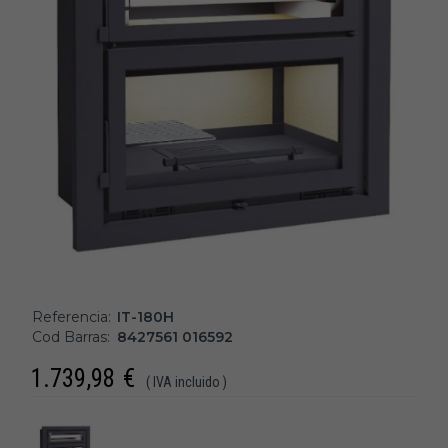
Referencia:
IT-180H
Cod Barras:
8427561 016592
1.739,98
€
( IVA incluido )