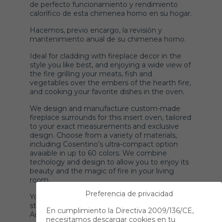
de perfecto funcionamiento y rendimiento
calorífico de esta chimenea horno en su hogar.
Hacemos, previo encargo, la revisión y
mantenimiento anual de su chimenea horno.
Ideal for cladding with fireplace decor in the
style you like best, and enjoying a wide view of
the fire grilling your meats, fish and
vegetables over the embers of the hearth fire,
and cooking your favorite dishes in the oven.
We design and manufacture custom-made
fireplace surrounds for this insert oven, tailored
to your exact measurements and exclusive
design. Choose from a variety of materials,
including Cosentino's ultra-compact option
avaiable in up to 60 colors. We combine
techology and design to allow you to enjoy its
beauty and the magic of fire in your living
room.
Preferencia de privacidad
You can see it by visiting our exhibition
store with showroom in front of Almeria
En cumplimiento la Directiva 2009/136/CE,
Airport.
necesitamos descargar cookies en tu