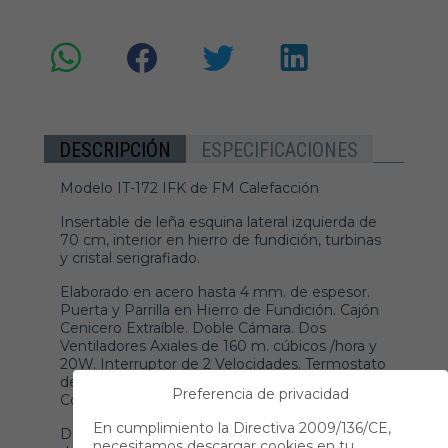
DESCRIPCIÓN
ESPECIFICACIONES
Modelo IT-172 IFK de FM Calefacción
Insertable de leña esquina lateral izquierda de
70 cm, interior en hierro de fundición, turbinas
y cristal serigrafiado.
Elaborado en acero hasta 4 mm. de espesor.
Puerta y Parrilla en Hierro de Fundición. Cajón
Cenicero Extraíble. Doble Cámara. Dos
Ventiladores Axiales de 160 m. cúbicos /hora y
20W. Interruptor de 2 Velocidades. Termostato
de Seguridad en Posición 0. Sistema de Doble
Preferencia de privacidad
Combustión.
En cumplimiento la Directiva 2009/136/CE,
Destacará una esquina de su salón con una
necesitamos descargar cookies en tu