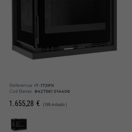
Referencia:
IT-172IFK
Cod Barras:
8427561 014406
1.655,28
€
( IVA incluido )