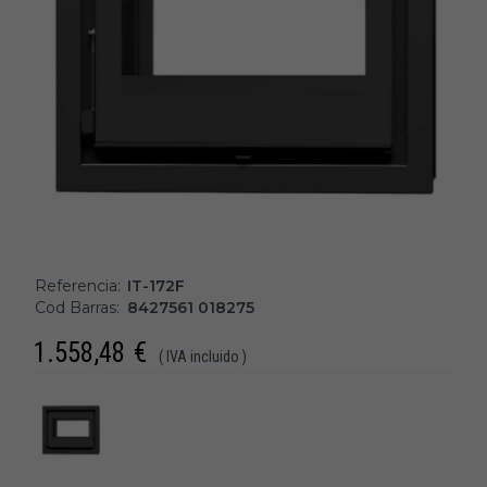
Referencia:
IT-172F
Cod Barras:
8427561 018275
1.558,48
€
( IVA incluido )