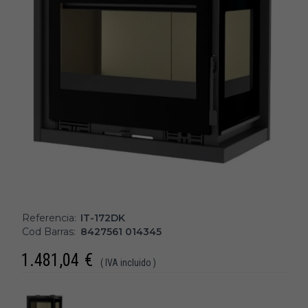
Referencia:
IT-172DK
Cod Barras:
8427561 014345
1.481,04
€
( IVA incluido )