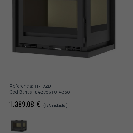
Referencia:
IT-172D
Cod Barras:
8427561 014338
1.389,08
€
( IVA incluido )