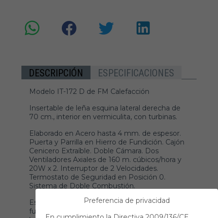
DESCRIPCIÓN
ESPECIFICACIONES
Modelo IT-172 D de FM Calefacción
Insertable de leña esquina lateral derecha de
70 cm., interior en vermiculita, con turbinas.
Elaborado en Acero hasta 4 mm. de espesor.
Puerta y Parrilla en Hierro de Fundición. Cajón
Cenicero Extraíble. Doble Cámara. Dos
Ventiladores Axiales de 160 m. cúbicos/hora y
20W x 2. Interruptor de 2 Velocidades.
Termostato de Seguridad en Posición 0.
Sistema de Doble Combustión.
Preferencia de privacidad
Este pequeño insertable destacará la visión del
fuego en frontal y lateral derecha, lo cual lo
En cumplimiento la Directiva 2009/136/CE,