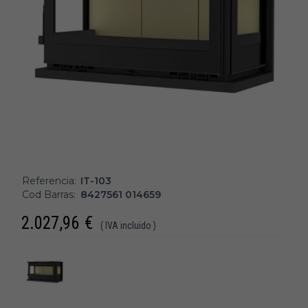
Referencia:
IT-103
Cod Barras:
8427561 014659
2.027,96
€
( IVA incluido )