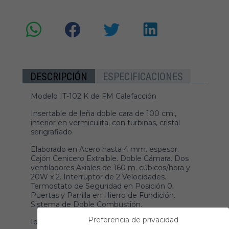
DESCRIPCIÓN
ESPECIFICACIONES
Modelo IT-102 K de FM Calefacción
Insertable de leña doble cara de 100 cm.,
interior en vermiculita, con turbinas, cristal
serigrafiado.
Elaborado en Acero hasta 4 mm. espesor.
Cajón Cenicero Extraíble. Doble Cámara. Dos
ventiladores Axiales de 160 m. cúbicos/hora y
20W x 2. Interruptor de 2 Velocidades.
Termostato de Seguridad en Posición 0.
Puertas y Parrilla en Hierro de Fundición.
Sistema de Doble Combustión.
Preferencia de privacidad
Ideal para crear dos ambientes en salones