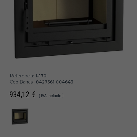
Referencia:
I-170
Cod Barras:
8427561 004643
934,12
€
( IVA incluido )