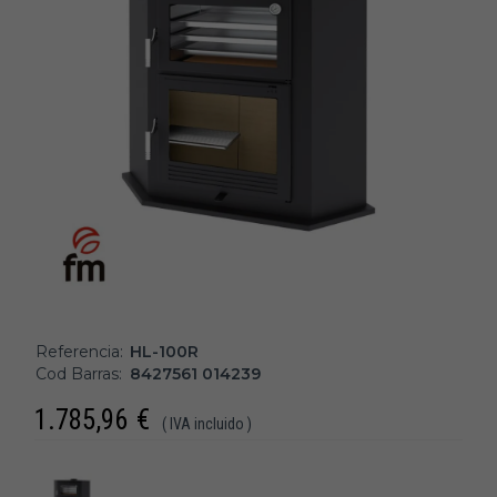
Referencia:
HL-100R
Cod Barras:
8427561 014239
1.785,96
€
( IVA incluido )