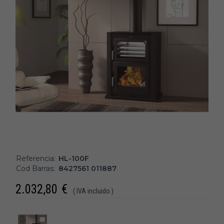
Referencia:
HL-100F
Cod Barras:
8427561 011887
2.032,80
€
( IVA incluido )