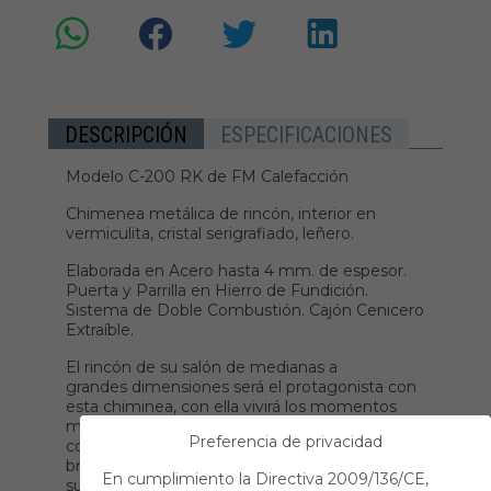
DESCRIPCIÓN
ESPECIFICACIONES
Modelo C-200 RK de FM Calefacción
Chimenea metálica de rincón, interior en
vermiculita, cristal serigrafiado, leñero.
Elaborada en Acero hasta 4 mm. de espesor.
Puerta y Parrilla en Hierro de Fundición.
Sistema de Doble Combustión. Cajón Cenicero
Extraíble.
El rincón de su salón de medianas a
grandes dimensiones será el protagonista con
esta chiminea, con ella vivirá los momentos
más bonitos, en reunión haciendo sus asados
Preferencia de privacidad
con la parrilla desmontable y giratoria en las
brasas, o relajándose ante el crepitar de la leña,
En cumplimiento la Directiva 2009/136/CE,
su interior en vermiculita y el cristal