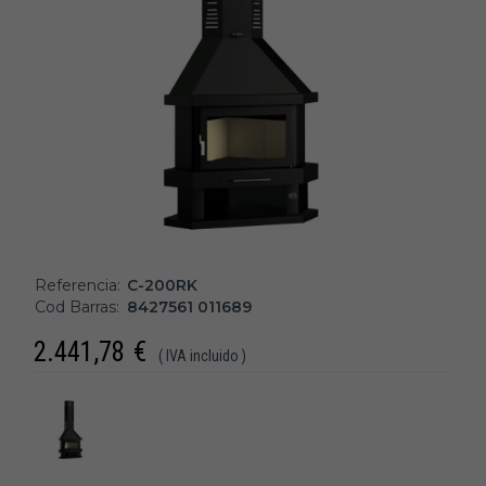
Referencia:
C-200RK
Cod Barras:
8427561 011689
2.441,78
€
( IVA incluido )