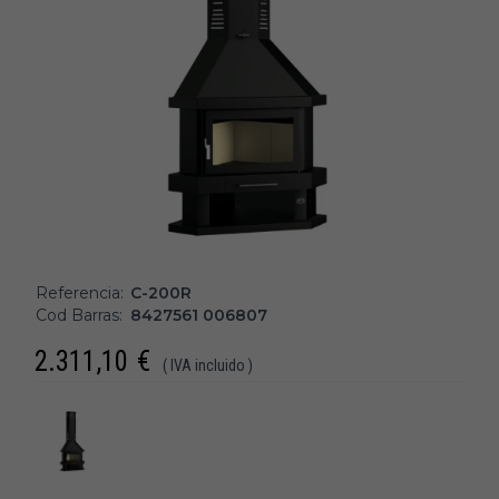
Referencia:
C-200R
Cod Barras:
8427561 006807
2.311,10
€
( IVA incluido )