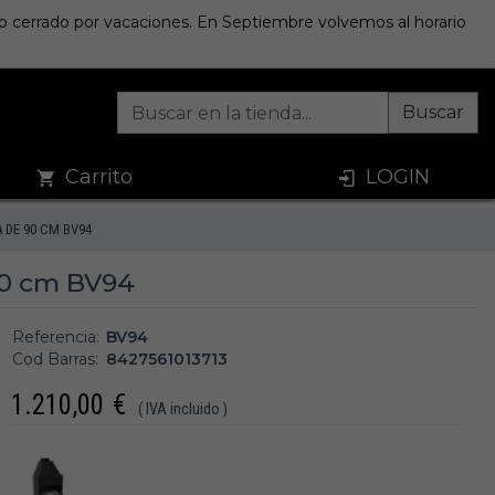
sto cerrado por vacaciones. En Septiembre volvemos al horario
Buscar
Carrito
LOGIN
DE 90 CM BV94
0 cm BV94
Referencia:
BV94
Cod Barras:
8427561013713
1.210,00
€
( IVA incluido )