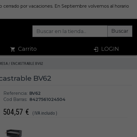
sto cerrado por vacaciones. En Septiembre volvemos al horario
Buscar
Carrito
LOGIN
MESA / ENCASTRABLE BV62
castrable BV62
Referencia:
BV62
Cod Barras:
8427561024504
504,57
€
( IVA incluido )