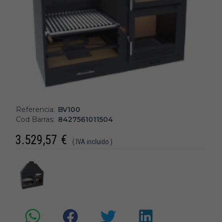
Referencia:
BV100
Cod Barras:
8427561011504
3.529,57
€
( IVA incluido )