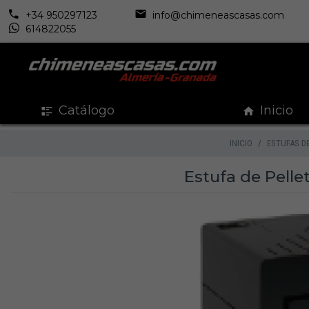
+34 950297123
info@chimeneascasas.com
614822055
Catálogo
Inicio
INICIO
ESTUFAS D
Estufa de Pelle