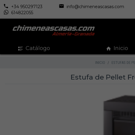
+34 950297123
info@chimeneascasas.com
614822055
Catálogo
Inicio
INICIO
ESTUFAS DE P
Estufa de Pellet F