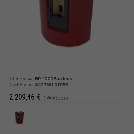
Referencia:
BP-100RBurdeos
Cod Barras:
8427561 011153
2.209,46
€
( IVA incluido )