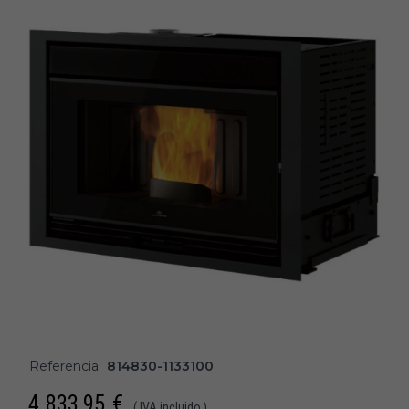
Referencia:
814830-1133100
4.833,95
€
( IVA incluido )