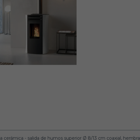
ncia cerámica - salida de humos superior Ø 8/13 cm coaxial, hemb