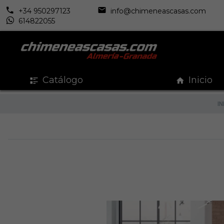
+34 950297123
info@chimeneascasas.com
614822055
Catálogo
Inicio
IN