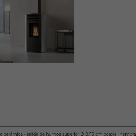
ncia cerámica - salida de humos superior Ø 8/13 cm coaxial, hemb