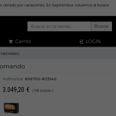
sto cerrado por vacaciones. En Septiembre volvemos al horario
Buscar
Carrito
LOGIN
N RADIOMANDO
diomando
Referencia:
808700-803540
3.049,20
€
( IVA incluido )