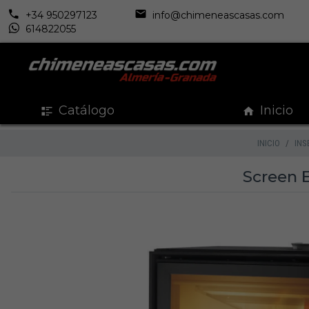
+34 950297123
info@chimeneascasas.com
614822055
Catálogo
Inicio
INICIO
INS
Screen 