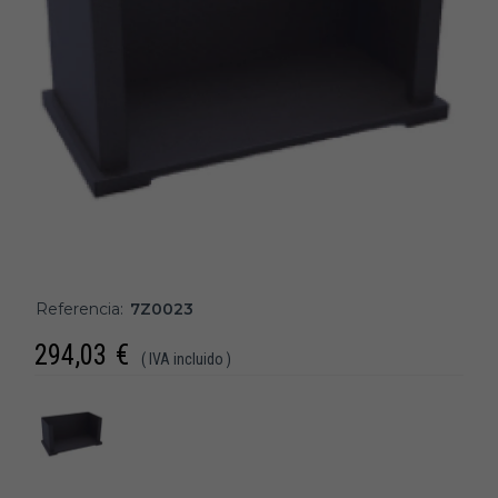
Referencia:
7Z0023
294,03
€
( IVA incluido )