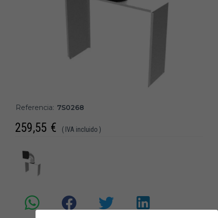
Referencia:
7S0268
259,55
€
( IVA incluido )